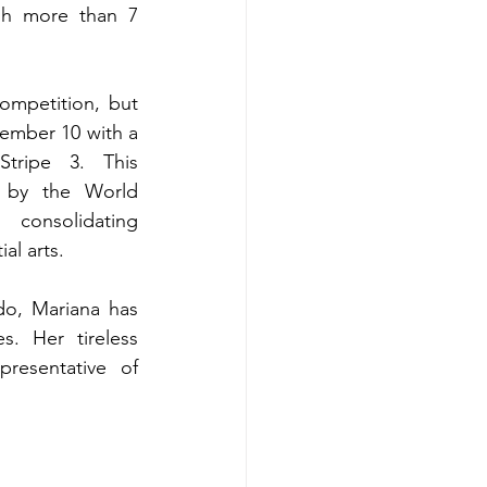
gh more than 7 
ompetition, but 
ember 10 with a 
ripe 3. This 
 by the World 
consolidating 
al arts.
do, Mariana has 
. Her tireless 
esentative of 