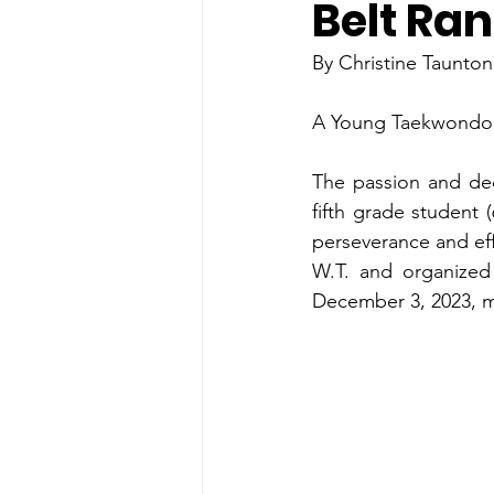
Belt Ra
By Christine Taunto
A Young Taekwondo 
The passion and ded
fifth grade student
perseverance and eff
W.T. and organize
December 3, 2023, ma