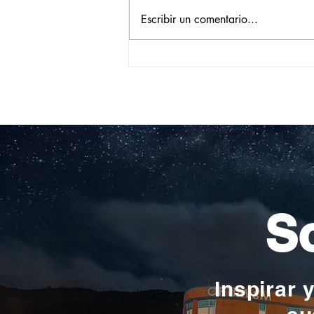
Escribir un comentario...
Construyendo su propio
camino: la historia de
Verónica Ardila Platín,
promoción 2017
So
Inspirar 