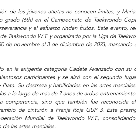
ón de los jóvenes atletas no conocen límites, y Marian
to grado (6th) en el Campeonato de Taekwondo Copa
everancia y el esfuerzo rinden frutos. Este evento, re
de Taekwondo W.T. y organizado por la Liga de Taekwo
 30 de noviembre al 3 de diciembre de 2023, marcando e
o en la exigente categoría Cadete Avanzado con su cin
alentosos participantes y se alzó con el segundo lugar
Plata. Su destreza y habilidades en las artes marciale
adas a lo largo de más de 7 años de arduo entrenamiento
la competencia, sino que también fue reconocida e
ambio de cinturón a Franja Roja GUP 3. Este prestig
deración Mundial de Taekwondo W.T., consolidando 
de las artes marciales.