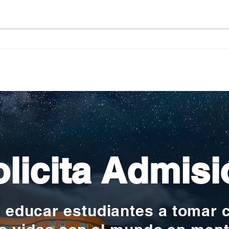
Pequeños escritores,
Org
grandes historias
en l
nac
licita Admisi
y educar estudiantes a tomar 