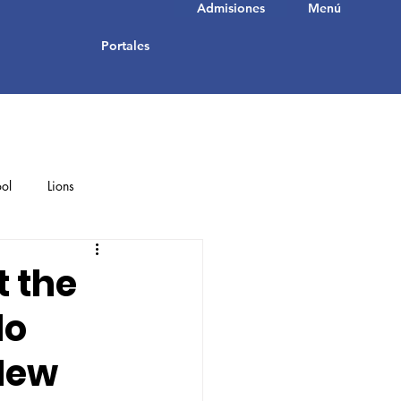
Admisiones
Menú
Portales
ol
Lions
Student Achievements
t the
do
New