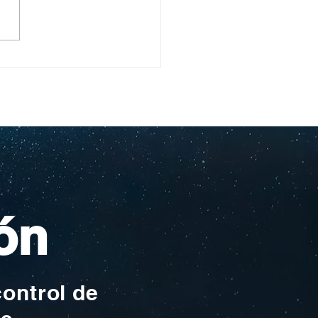
ullo Rochesteriano
as piscinas
ionales
ón
control de