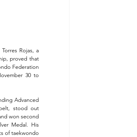
Torres Rojas, a 
p, proved that 
ondo Federation 
ovember 30 to 
nding Advanced 
elt, stood out 
 and won second 
lver Medal. His 
arts of taekwondo 