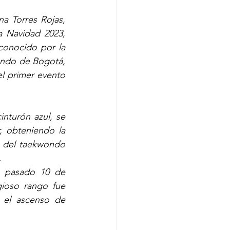
a Torres Rojas, 
 Navidad 2023, 
conocido por la 
ndo de Bogotá, 
l primer evento 
turón azul, se 
, obteniendo la 
s del taekwondo 
.
l pasado 10 de 
ioso rango fue 
el ascenso de 