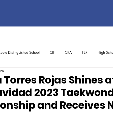
pple Distinguished School
CIF
CRA
FER
High Scho
ura
ol
Preschool
School Achievements
Staff Achievements
Torres Rojas Shines a
avidad 2023 Taekwon
nship and Receives 