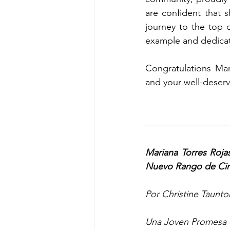
are confident that s
journey to the top o
example and dedicat
Congratulations Mar
and your well-deser
Mariana Torres Roj
Nuevo Rango de Ci
Por Christine Taunt
Una Joven Promesa 