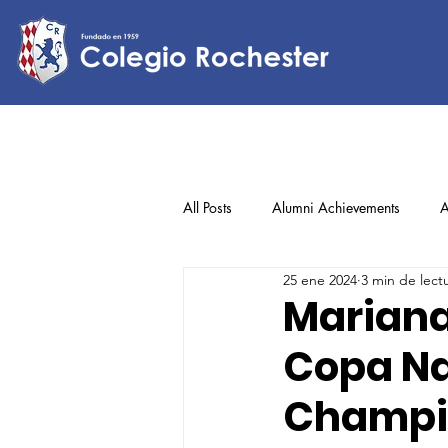
All Posts
Alumni Achievements
A
25 ene 2024
3 min de lect
Lower Elementary
Middle Scho
Mariana 
Copa N
Upper Elementary
Champio