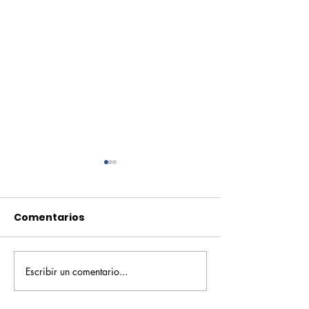
Comentarios
Escribir un comentario...
Pequeños escritores,
Orgullo
grandes historias
Rochesteriano