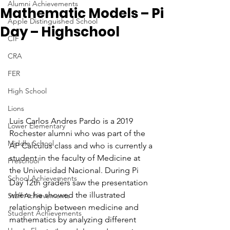
Alumni Achievements
Mathematic Models – Pi
Apple Distinguished School
Day – Highschool
CIF
CRA
FER
High School
Lions
Luis Carlos Andres Pardo is a 2019 
Lower Elementary
Rochester alumni who was part of the 
Middle School
AP Calculus class and who is currently a 
student in the faculty of Medicine at 
Preschool
the Universidad Nacional. During Pi 
School Achievements
Day 12th graders saw the presentation 
where he showed the illustrated 
Staff Achievements
relationship between medicine and 
Student Achievements
mathematics by analyzing different 