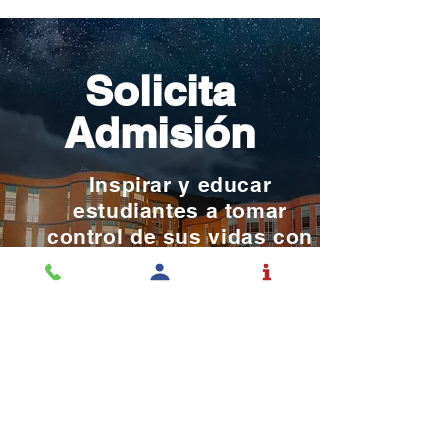
piscinas naci
Solicita
Admisión
Inspirar y educar
estudiantes a tomar
control de sus vidas con
el mundo en mente.
SOLICITAR ADMISIÓN