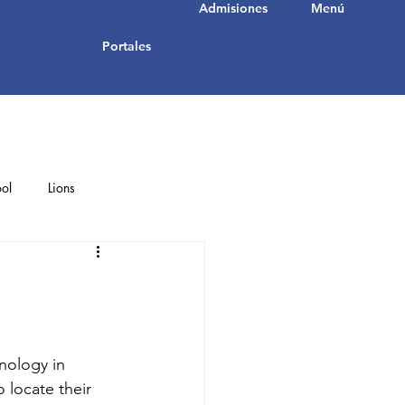
Admisiones
Menú
Portales
ol
Lions
Student Achievements
nology in 
locate their 