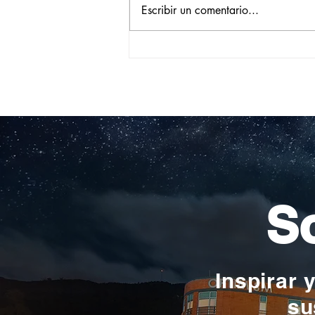
Escribir un comentario...
Construyendo su propio
camino: la historia de
Verónica Ardila Platín,
promoción 2017
So
Inspirar 
su