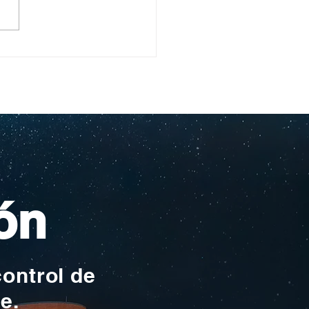
ullo Rochesteriano
as piscinas
ionales
ón
control de
te.