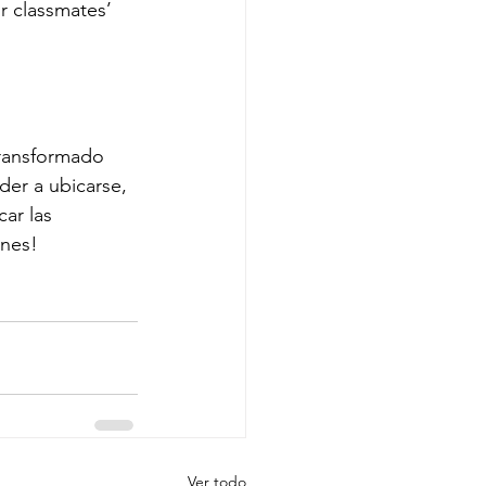
r classmates’ 
ransformado 
er a ubicarse, 
ar las 
ones!
Ver todo