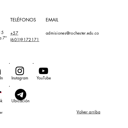
TELÉFONOS
EMAIL
15
+57
admisiones@rochester.edu.co
a 7ª
(601)9172171
In
Instagram
YouTube
ok
Ubicación
Volver arriba
er