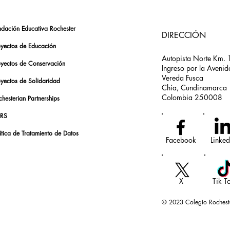
ndación Educativa Rochester
DIRECCIÓN
oyectos de Educación
Autopista Norte Km. 
oyectos de Conservación
Ingreso por la Avenid
Vereda Fusca
oyectos de Solidaridad
Chía, Cundinamarca
Colombia 250008
hesterian Partnerships
RS
ítica de Tratamiento de Datos
Facebook
Linked
X
Tik T
© 2023 Colegio Rochest