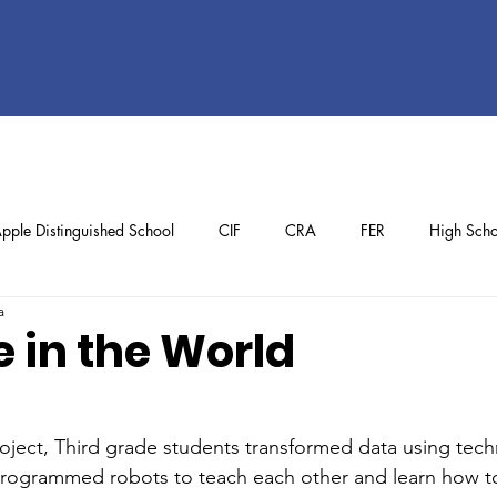
pple Distinguished School
CIF
CRA
FER
High Scho
a
ol
Preschool
School Achievements
Staff Achievements
 in the World
oject, Third grade students transformed data using tech
programmed robots to teach each other and learn how to 