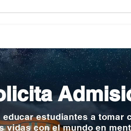
Pequeños escritores,
Org
grandes historias
en l
nac
licita Admisi
y educar estudiantes a tomar 
s vidas con el mundo en men