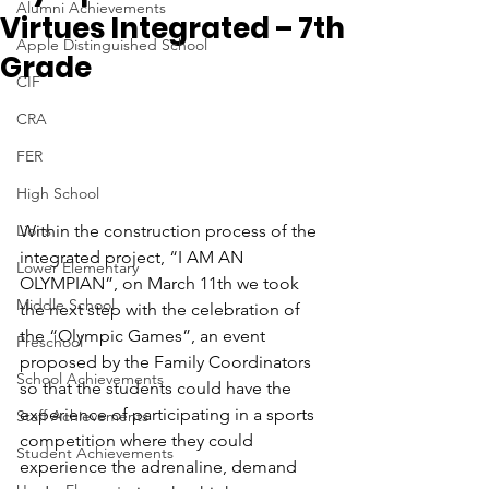
Alumni Achievements
Virtues Integrated – 7th
Apple Distinguished School
Grade
CIF
CRA
FER
High School
Lions
Within the construction process of the 
integrated project, “I AM AN 
Lower Elementary
OLYMPIAN”, on March 11th we took 
Middle School
the next step with the celebration of 
the “Olympic Games”, an event 
Preschool
proposed by the Family Coordinators 
School Achievements
so that the students could have the 
experience of participating in a sports 
Staff Achievements
competition where they could 
Student Achievements
experience the adrenaline, demand 