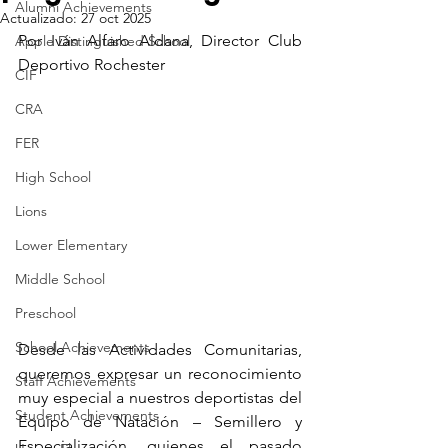
Alumni Achievements
Actualizado:
27 oct 2025
Por Iván Alfaro Aldana, Director Club 
Apple Distinguished School
Deportivo Rochester
CIF
CRA
FER
High School
Lions
Lower Elementary
Middle School
Preschool
School Achievements
Desde las Actividades Comunitarias, 
queremos expresar un reconocimiento 
Staff Achievements
muy especial a nuestros deportistas del 
Student Achievements
Equipo de Natación – Semillero y 
Especialización, quienes el pasado 