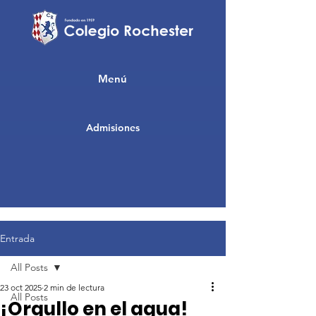
Menú
Admisiones
Entrada
All Posts
23 oct 2025
2 min de lectura
All Posts
¡Orgullo en el agua!