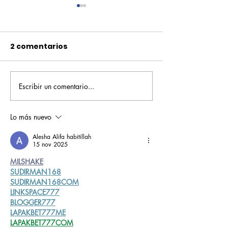
2 comentarios
Escribir un comentario...
Pequeños escritores,
Orgullo
grandes historias
Rochesteriano
piscinas naci
Lo más nuevo
Alesha Alifa habitillah
15 nov 2025
MILSHAKE
SUDIRMAN168
SUDIRMAN168COM
LINKSPACE777
BLOGGER777
LAPAKBET777ME
LAPAKBET777COM