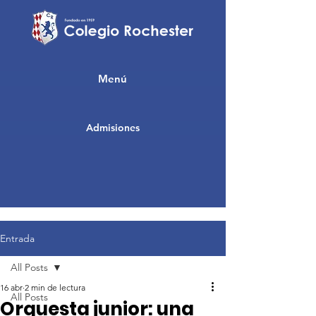
Menú
Admisiones
Entrada
All Posts
16 abr
2 min de lectura
All Posts
Orquesta junior: una