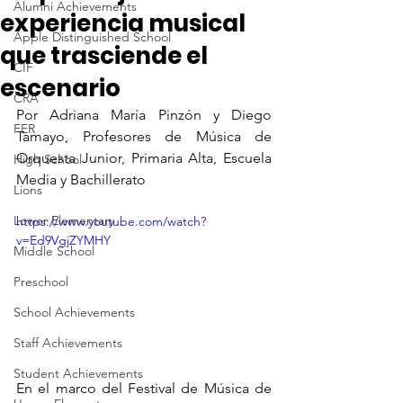
Alumni Achievements
experiencia musical
Apple Distinguished School
que trasciende el
CIF
escenario
CRA
Por Adriana María Pinzón y Diego 
FER
Tamayo, Profesores de Música de 
Orquesta Junior, Primaria Alta, Escuela 
High School
Media y Bachillerato
Lions
Lower Elementary
https://www.youtube.com/watch?
v=Ed9VgjZYMHY
Middle School
Preschool
School Achievements
Staff Achievements
Student Achievements
En el marco del Festival de Música de 