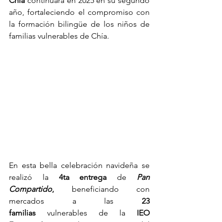
Chía 
continuará en 2025 en su segundo 
año, fortaleciendo el compromiso con 
la formación bilingüe de los niños de 
familias vulnerables de Chía.
En esta bella celebración navideña se 
realizó la 
4ta entrega
 de 
Pan 
Compartido
,
 beneficiando con 
mercados a las 
23 
familias 
vulnerables
de la
 IEO 