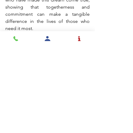
showing that togetherness and 
commitment can make a tangible 
difference in the lives of those who 
need it most.
We wish you a 
Merry Christmas
 and a 
prosperous 
New Year 2025
, full of new 
opportunities to continue building a 
more caring and educated society
Lions
FER