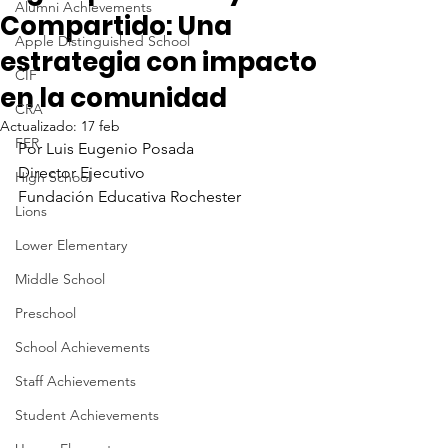
Alumni Achievements
Compartido: Una
Apple Distinguished School
estrategia con impacto
CIF
en la comunidad
CRA
Actualizado:
17 feb
FER
Por Luis Eugenio Posada
Director Ejecutivo
High School
Fundación Educativa Rochester
Lions
Lower Elementary
Middle School
Preschool
School Achievements
Staff Achievements
Student Achievements