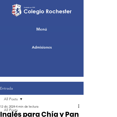
Menú
Admisiones
Entrada
All Posts
12 dic 2024
4 min de lectura
All Posts
Inglés para Chía y Pan