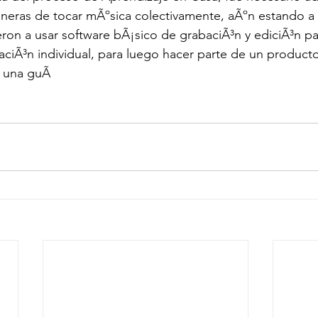
eras de tocar mÃºsica colectivamente, aÃºn estando a d
ron a usar software bÃ¡sico de grabaciÃ³n y ediciÃ³n p
etaciÃ³n individual, para luego hacer parte de un produc
n una guÃ