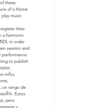
of these 
ture of a Home 
 play music 
egister their 
th a harmonic 
IDI, in order 
ain session and 
ir performance 
ting to publish 
tyles.
os mÃ¡s 
nte, 
 un rango de 
esiÃ³n. Estos 
s, pero 
aptarse y 