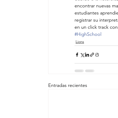
encontrar nuevas man
estudiantes aprendie
registrar su interpr
en un click track co
#HighSchool
Lions
Entradas recientes