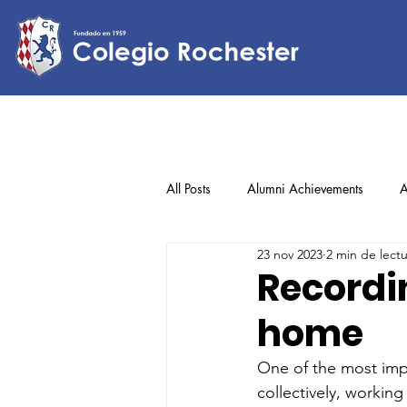
All Posts
Alumni Achievements
A
23 nov 2023
2 min de lect
Lower Elementary
Middle Scho
Recordi
home
Upper Elementary
One of the most impo
collectively, workin