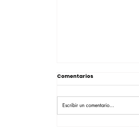
Comentarios
Escribir un comentario...
Construyendo su propio
camino: la historia de