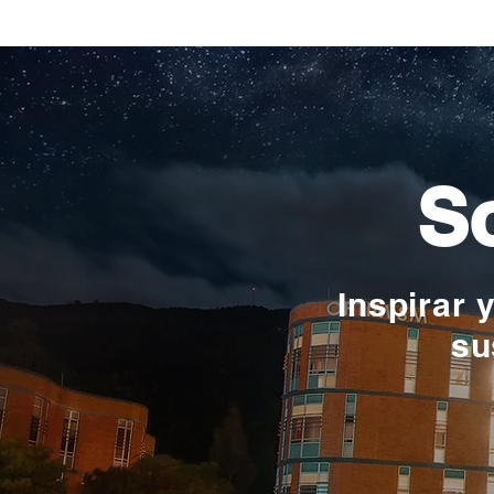
Verónica Ardila Platín,
promoción 2017
So
Inspirar 
su