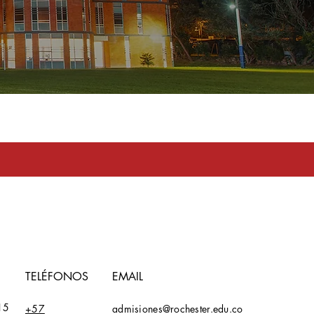
toma en serio
TELÉFONOS
EMAIL
15
+57
admisiones@rochester.edu.co