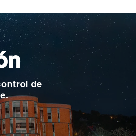
ionales
ón
control de
te.