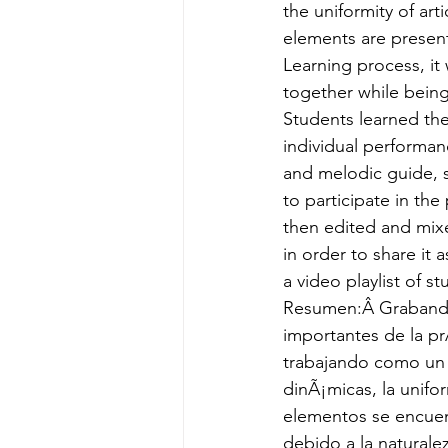
the uniformity of art
elements are presen
Learning process, it
together while being
Students learned the 
individual performan
and melodic guide, s
to participate in th
then edited and mixe
in order to share it 
a video playlist of s
Resumen:Â Grabando
importantes de la prÃ
trabajando como un 
dinÃ¡micas, la unifo
elementos se encuen
debido a la naturale