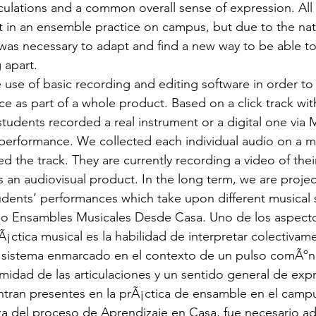
iculations and a common overall sense of expression. All 
t in an ensemble practice on campus, but due to the na
 was necessary to adapt and find a new way to be able to
 apart.
use of basic recording and editing software in order to r
ce as part of a whole product. Based on a click track wi
tudents recorded a real instrument or a digital one via M
e performance. We collected each individual audio on a m
d the track. They are currently recording a video of the
as an audiovisual product. In the long term, we are projec
tudents’ performances which take upon different musical s
 Ensambles Musicales Desde Casa. Uno de los aspect
¡ctica musical es la habilidad de interpretar colectivame
sistema enmarcado en el contexto de un pulso comÃºn,
rmidad de las articulaciones y un sentido general de expr
tran presentes en la prÃ¡ctica de ensamble en el campu
za del proceso de Aprendizaje en Casa, fue necesario ad