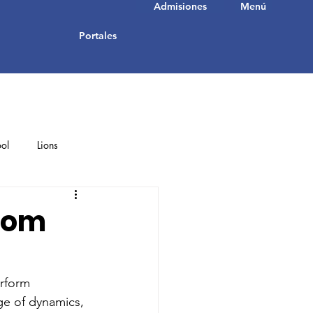
Admisiones
Menú
Portales
ol
Lions
Student Achievements
rom
erform 
ge of dynamics, 