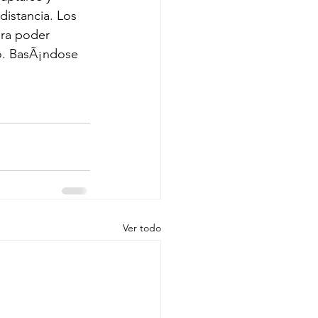
istancia. Los 
ara poder 
to. BasÃ¡ndose 
Ver todo