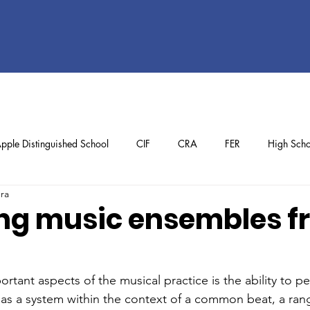
pple Distinguished School
CIF
CRA
FER
High Scho
ura
ol
Preschool
School Achievements
Staff Achievements
ng music ensembles f
rtant aspects of the musical practice is the ability to p
g as a system within the context of a common beat, a ran