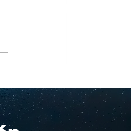
ullo Rochesteriano
as piscinas
ionales