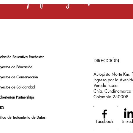
s una profesión y el Rochester la 
ndación Educativa Rochester
DIRECCIÓN
oyectos de Educación
Autopista Norte Km. 
oyectos de Conservación
Ingreso por la Avenid
Vereda Fusca
oyectos de Solidaridad
Chía, Cundinamarca
Colombia 250008
hesterian Partnerships
RS
ítica de Tratamiento de Datos
Facebook
Linked