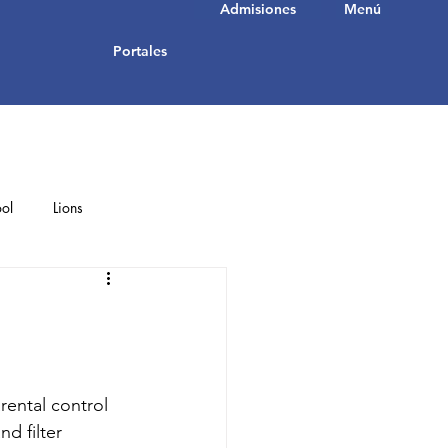
Admisiones
Menú
Portales
ol
Lions
Student Achievements
rental control 
d filter 