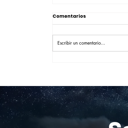
Comentarios
Escribir un comentario...
Construyendo su propio
camino: la historia de
Verónica Ardila Platín,
promoción 2017