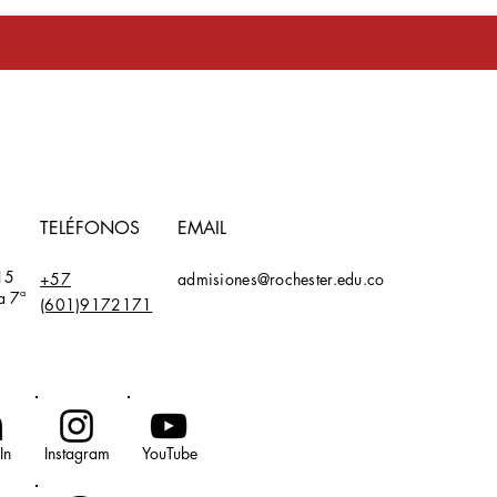
toma en serio
TELÉFONOS
EMAIL
15
+57
admisiones@rochester.edu.co
a 7ª
(601)9172171
In
Instagram
YouTube