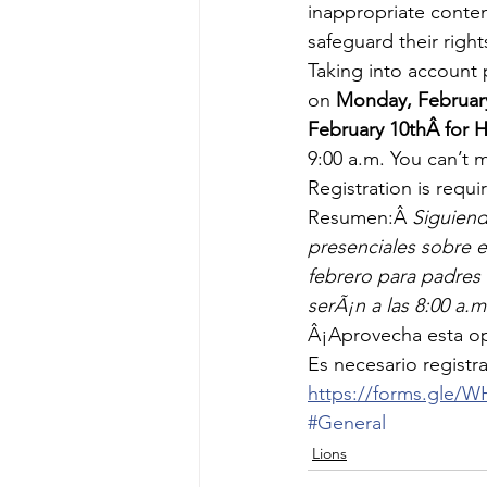
inappropriate conten
safeguard their right
Taking into account 
on 
Monday, February
February 10thÂ for H
9:00 a.m. You can’t m
Registration is requi
Resumen:Â 
Siguiend
presenciales sobre e
febrero para padres 
serÃ¡n a las 8:00 a.m
Â¡Aprovecha esta op
Es necesario registra
https://forms.gle
#General
Lions