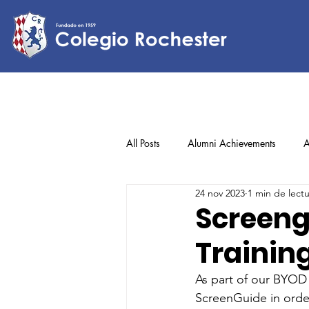
All Posts
Alumni Achievements
A
24 nov 2023
1 min de lect
Lower Elementary
Middle Scho
Screeng
Trainin
Upper Elementary
As part of our BYOD p
ScreenGuide in order