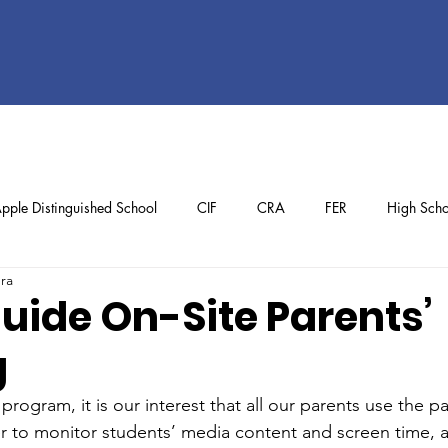
pple Distinguished School
CIF
CRA
FER
High Scho
ura
ol
Preschool
School Achievements
Staff Achievements
uide On-Site Parents’
g
rogram, it is our interest that all our parents use the pa
 to monitor students’ media content and screen time, an