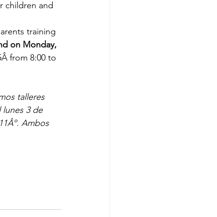
r children and 
rents training 
and on Monday, 
Â from 8:00 to 
os talleres 
 lunes 3 de 
 11Âº. Ambos 