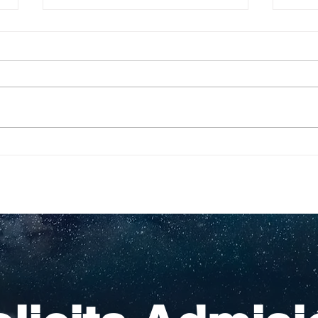
Pequeños escritores,
Org
grandes historias
en l
nac