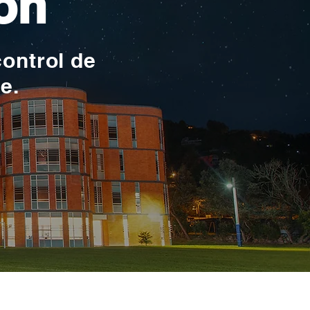
ón
control de
te.