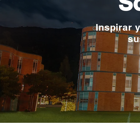
So
Inspirar 
su