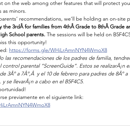
t on the web among other features that will protect you
s as minors. 
parents’ recommendations, we’ll be holding an on-site pa
 the 3rdÂ for families from 4thÂ Grade to 8thÂ Grade 
igh School parents.
 The sessions will be held on B5F4C5
iss this opportunity!
red: 
https://forms.gle/WHiLrAmnNYN4WmoX8
o las recomendaciones de los padres de familia, tendrem
l control parental “ScreenGuide”. Estos se realizarÃ¡n el
de 3Âº a 7Âº,Â  y el 10 de febrero para padres de 8Âº a
. y se llevarÃ¡n a cabo en el B5F4C5. 
ortunidad! 
rse previamente en el siguiente link: 
/WHiLrAmnNYN4WmoX8