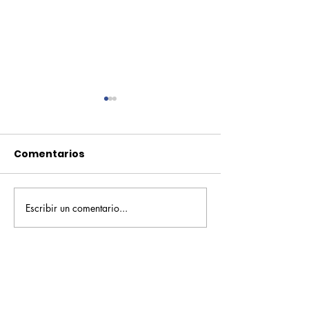
Comentarios
Escribir un comentario...
Pequeños escritores,
Orgullo
grandes historias
Rochesteriano
piscinas naci