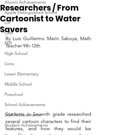
Alumni Achievements
Researchers / From
Apple Distinguished School
Cartoonist to Water
CIF
Savers
CRA
By Luis Guillermo Marín Saboya, Math 
FER
Teacher 9th-12th
High School
Lions
Lower Elementary
Middle School
Preschool
School Achievements
Students in Seventh grade researched 
Staff Achievements
several cartoon characters to find their 
Student Achievements
features, and how they would be 