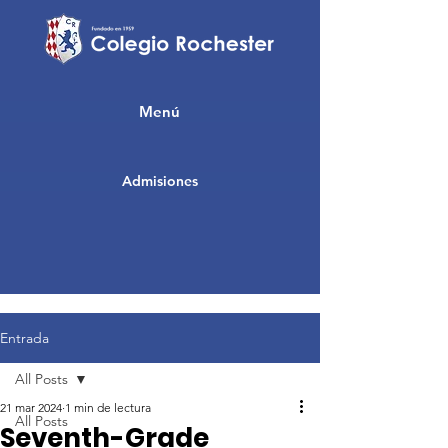
Menú
Admisiones
Entrada
All Posts
21 mar 2024
1 min de lectura
All Posts
Seventh-Grade