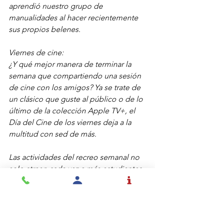
aprendió nuestro grupo de 
manualidades al hacer recientemente 
sus propios belenes.
Viernes de cine:
¿Y qué mejor manera de terminar la 
semana que compartiendo una sesión 
de cine con los amigos? Ya se trate de 
un clásico que guste al público o de lo 
último de la colección Apple TV+, el 
Día del Cine de los viernes deja a la 
multitud con sed de más.
Las actividades del recreo semanal no 
solo atraen cada vez a más estudiantes 
a nuestros espacios, sino que también 
fomentan la amistad y la confianza, y 
contribuyen a fortalecer el amor y el 
respeto por las bibliotecas en general.