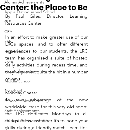
Alumni Achievements
Center: the Place to Be
Apple Distinguished School
By Paul Giles, Director, Learning 
CIF
Resources Center 
CRA
In an effort to make greater use of our 
FER
LRC’s spaces, and to offer different 
experiences to our students, the LRC 
High School
team has organised a suite of hosted 
Lions
daily activities during recess time, and 
Lower Elementary
they’ve proven quite the hit in a number 
of ways.
Middle School
Preschool
Monday Chess:
To take advantage of the new 
School Achievements
worldwide craze for this very old sport, 
Staff Achievements
the LRC dedicates Mondays to all 
Student Achievements
things chess - whether it’s to hone your 
skills during a friendly match, learn tips 