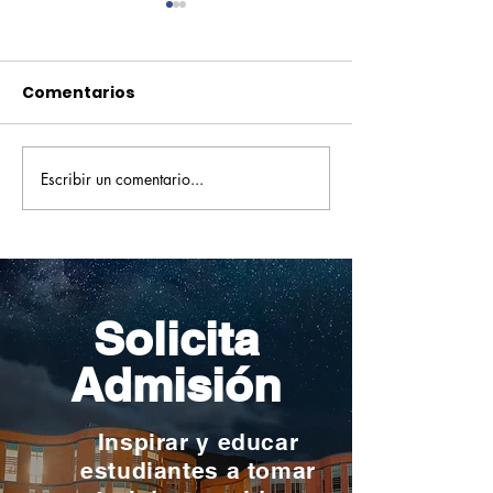
Comentarios
Escribir un comentario...
Pequeños escritores,
Orgullo
grandes historias
Rochesteriano
piscinas naci
Solicita
Admisión
Inspirar y educar
estudiantes a tomar