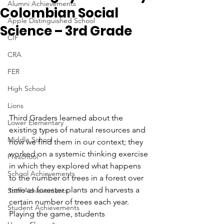
Alumni Achievements
Colombian Social
Apple Distinguished School
Science – 3rd Grade
CIF
CRA
FER
High School
Lions
Third Graders learned about the 
Lower Elementary
existing types of natural resources and 
Middle School
how we find them in our context; they 
worked on a systemic thinking exercise 
Preschool
in which they explored what happens 
School Achievements
to the number of trees in a forest over 
time as forester plants and harvests a 
Staff Achievements
certain number of trees each year. 
Student Achievements
Playing the game, students 