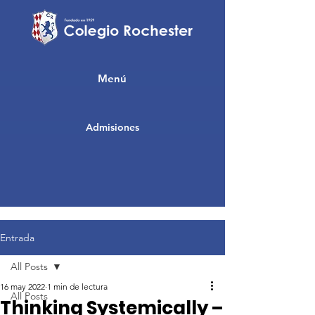
Menú
Admisiones
Entrada
All Posts
16 may 2022
1 min de lectura
All Posts
Thinking Systemically –