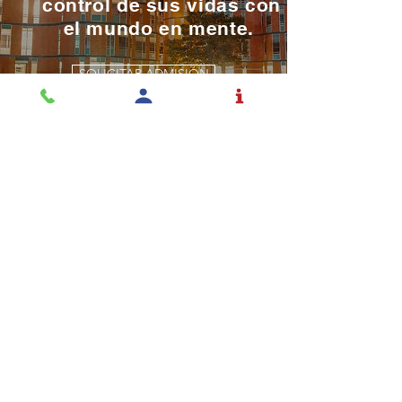
control de sus vidas con
el mundo en mente.
SOLICITAR ADMISIÓN
La educación es una
profesión y el Rochester la
toma en serio