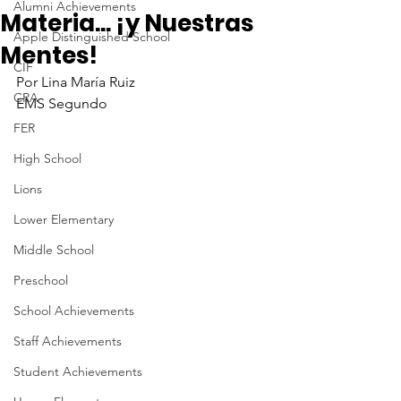
Alumni Achievements
Materia... ¡y Nuestras
Apple Distinguished School
Mentes!
CIF
Por Lina María Ruiz
CRA
EMS Segundo
FER
High School
Lions
Lower Elementary
Middle School
Preschool
School Achievements
Staff Achievements
Student Achievements