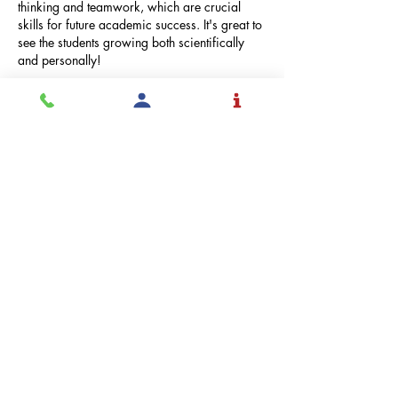
thinking and teamwork, which are crucial 
skills for future academic success. It's great to 
see the students growing both scientifically 
and personally!
Me gusta
Reaccionar
Solicita
Admisión
Inspirar y educar
estudiantes a tomar
control de sus vidas con
el mundo en mente.