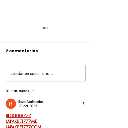
2 comentarios
Escribir un comentario...
Pequeños escritores,
Orgullo
grandes historias
Rochesteriano
piscinas naci
Lo más nuevo
Reza Malhendra
28 oct 2025
BLOGGER777
LAPAKBET777ME
LAPAKBET777COM