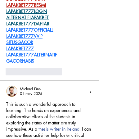
LAPAKBET777RESMI
LAPAKBET777LOGIN
ALTERNATIFLAPAKBET
LAPAKBET777DAFTAR
LAPAKBET777OFFICIALL
LAPAKBET777VVIP
SITUSGACOR
LAPAKBET777
LAPAKBET777ALTERNATIF
GACORHABIS
Me gusta
Reaccionar
Michael Finn
01 may 2025
This is such a wonderful approach to 
learning! The hands-on experiences and 
collaborative efforts of the students in 
exploring the states of matter are truly 
impressive. As a 
thesis writer in Ireland
, I can 
see how these activities help foster critical 