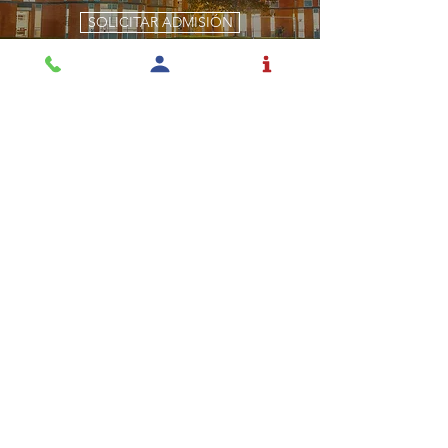
SOLICITAR ADMISIÓN
La educación es una
profesión y el Rochester la
toma en serio