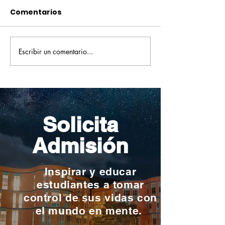
Comentarios
Escribir un comentario...
Pequeños escritores,
Orgullo
grandes historias
Rochesteriano
piscinas naci
Solicita
Admisión
Inspirar y educar
estudiantes a tomar
control de sus vidas con
el mundo en mente.