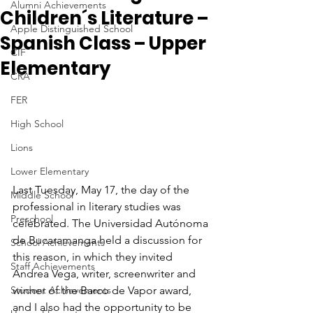
Alumni Achievements
Children´s Literature –
Apple Distinguished School
Spanish Class – Upper
CIF
Elementary
CRA
FER
High School
Lions
Lower Elementary
Last Tuesday, May 17, the day of the 
Middle School
professional in literary studies was 
Preschool
celebrated. The Universidad Autónoma 
de Bucaramanga held a discussion for 
School Achievements
this reason, in which they invited 
Staff Achievements
Andrea Vega, writer, screenwriter and 
Student Achievements
winner of the Barco de Vapor award, 
and I also had the opportunity to be 