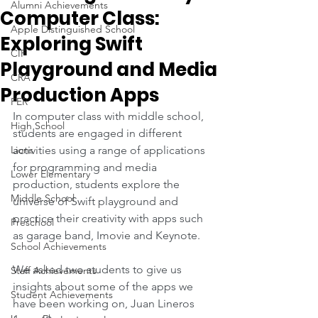
Alumni Achievements
Computer Class:
Apple Distinguished School
Exploring Swift
CIF
Playground and Media
CRA
Production Apps
FER
In computer class with middle school, 
High School
students are engaged in different 
Lions
activities using a range of applications 
for programming and media 
Lower Elementary
production, students explore the 
Middle School
universe of Swift playground and 
practice their creativity with apps such 
Preschool
as garage band, Imovie and Keynote.
School Achievements
We asked two students to give us 
Staff Achievements
insights about some of the apps we 
Student Achievements
have been working on, Juan Lineros 