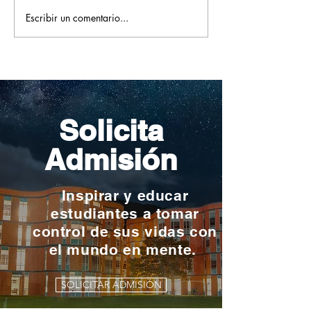
Escribir un comentario...
Pequeños escritores,
Orgullo
grandes historias
Rochesteriano
piscinas naci
Solicita
Admisión
Inspirar y educar
estudiantes a tomar
control de sus vidas con
el mundo en mente.
SOLICITAR ADMISIÓN