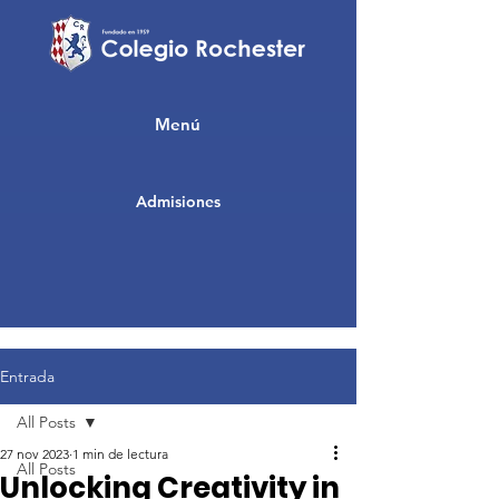
Menú
Admisiones
Entrada
All Posts
27 nov 2023
1 min de lectura
All Posts
Unlocking Creativity in