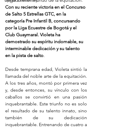
llegado enel mundo de la equitación. 
Upper Elementary
Con su reciente victoria en el Concurso 
de Salto 5 Estrellas GTC, en la 
categoría Pre Infantil B, concursando 
por la Liga Ecuestre de Bogotá y el 
Club Guaymaral. Violeta ha 
demostrado su espíritu indomable, su 
interminable dedicación y su talento 
en la pista de salto
.
Desde temprana edad, Violeta sintió la 
llamada del noble arte de la equitación. 
A los tres años, montó por primera vez 
y, desde entonces, su vínculo con los 
caballos se convirtió en una pasión 
inquebrantable. Este triunfo no es solo 
el resultado de su talento innato, sino 
también de su dedicación 
inquebrantable. Entrenando de cuatro a 