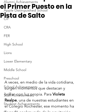
Alumni Achievements
el Primer Puesto en la
Apple Distinguished School
Pista de Salto
CIF
CRA
FER
High School
Lions
Lower Elementary
Middle School
Preschool
A veces, en medio de la vida cotidiana, 
School Achievements
surgen momentos que destacan y 
brillan con luz propia. Para 
Violeta 
Staff Achievements
Realpe
, una de nuestras estudiantes en 
Student Achievements
el Colegio Rochester, ese momento ha 