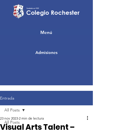
Menú
Admisiones
Entrada
All Posts
23 nov 2023
2 min de lectura
All Posts
Visual Arts Talent –