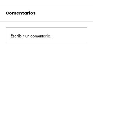
Comentarios
Escribir un comentario...
Pequeños escritores,
Orgullo
grandes historias
Rochesteriano
piscinas naci