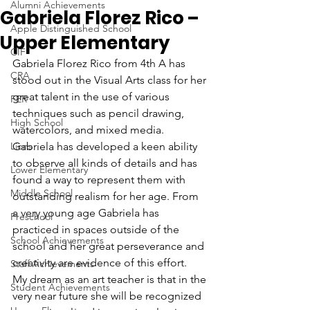
Alumni Achievements
Gabriela Florez Rico –
Apple Distinguished School
Upper Elementary
CIF
Gabriela Florez Rico from 4th A has 
CRA
stood out in the Visual Arts class for her 
great talent in the use of various 
FER
techniques such as pencil drawing, 
High School
watercolors, and mixed media. 
Lions
Gabriela has developed a keen ability 
to observe all kinds of details and has 
Lower Elementary
found a way to represent them with 
Middle School
outstanding realism for her age. From 
a very young age Gabriela has 
Preschool
practiced in spaces outside of the 
School Achievements
school and her great perseverance and 
creativity are evidence of this effort.
Staff Achievements
My dream as an art teacher is that in the 
Student Achievements
very near future she will be recognized 