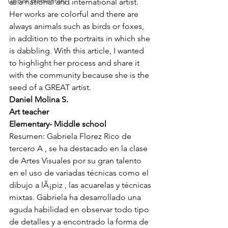
Upper Elementary
as a national and international artist. 
Her works are colorful and there are 
always animals such as birds or foxes, 
in addition to the portraits in which she 
is dabbling. With this article, I wanted 
to highlight her process and share it 
with the community because she is the 
seed of a GREAT artist.
Daniel Molina S.
Art teacher 
Elementary- Middle school
Resumen: Gabriela Florez Rico de 
tercero A , se ha destacado en la clase 
de Artes Visuales por su gran talento 
en el uso de variadas técnicas como el 
dibujo a lÃ¡piz , las acuarelas y técnicas 
mixtas. Gabriela ha desarrollado una 
aguda habilidad en observar todo tipo 
de detalles y a encontrado la forma de 