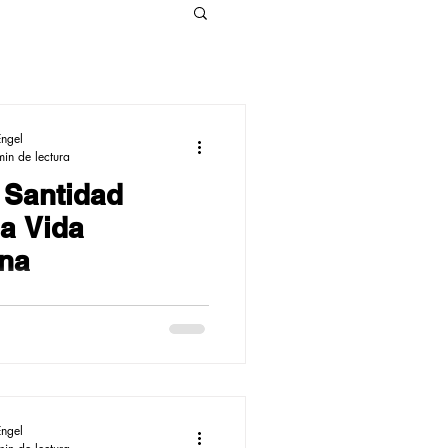
Engel
min de lectura
a Santidad
a Vida
ana
Engel