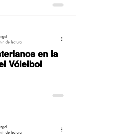
ter en Ibagué
Engel
min de lectura
terianos en la
l Vóleibol
Engel
min de lectura