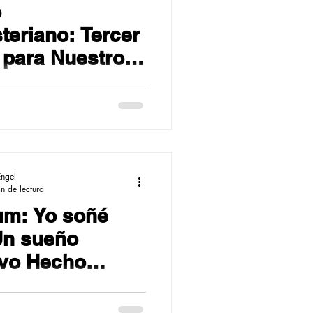
o
teriano: Tercer
 para Nuestro
 de Fútbol
s
Engel
n de lectura
m: Yo soñé
Un sueño
ivo Hecho
ad