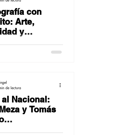
min de lectura
grafía con
to: Arte,
dad y
bilidad sobre
nario
Engel
min de lectura
al Nacional:
Meza y Tomás
o
ntarán al