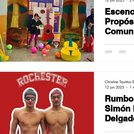
12 jun 2025
2 
Esceno
Propósi
Comuni
Sosteni
el Esce
Christine Taunton 
12 jun 2025
1 
Rumbo 
Simón 
Delgad
represe