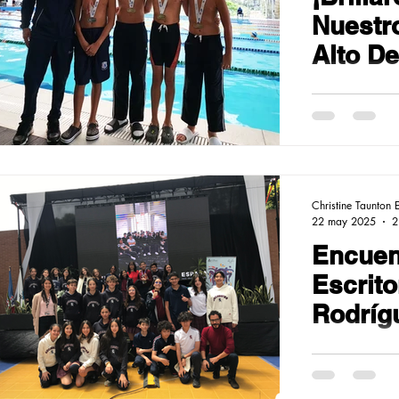
Nuestr
Alto D
Triunfa
Christine Taunton 
22 may 2025
2
Encuen
Escrit
Rodrígu
Anakut