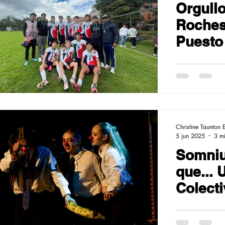
Orgull
Roches
Puesto
Equipo
Mayore
Christine Taunton 
5 jun 2025
3 mi
Somniu
que... 
Colect
Realid