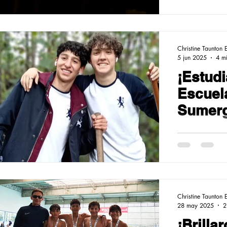
Christine Taunton 
5 jun 2025
4 mi
¡Estudi
Escuel
Sumerg
Sosteni
Compos
Christine Taunton 
28 may 2025
2
¡Brilla