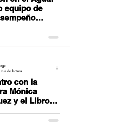
o equipo de
esempeño
 en Bogotá
Engel
 min de lectura
tro con la
ora Mónica
ez y el Libro
i