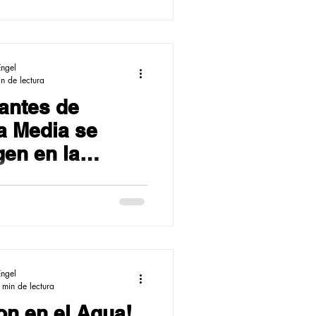
Engel
n de lectura
antes de
a Media se
en en la
bilidad con el
taje!
Engel
 min de lectura
ron en el Agua!